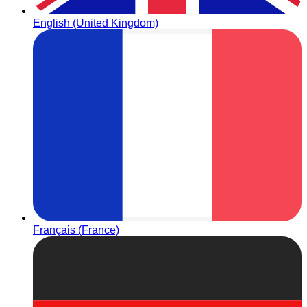
English (United Kingdom)
Français (France)