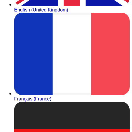
English (United Kingdom)
Français (France)