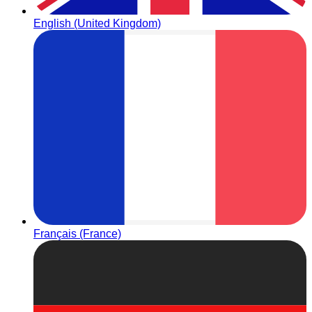
English (United Kingdom)
Français (France)