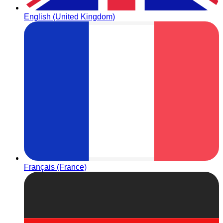
English (United Kingdom)
Français (France)