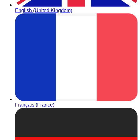
English (United Kingdom)
Français (France)