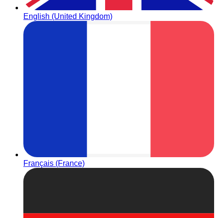
English (United Kingdom)
Français (France)