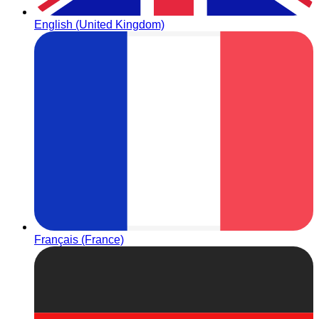
English (United Kingdom)
Français (France)