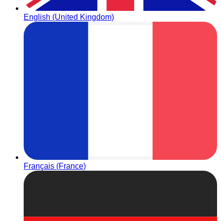
English (United Kingdom)
Français (France)