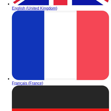
English (United Kingdom)
Français (France)