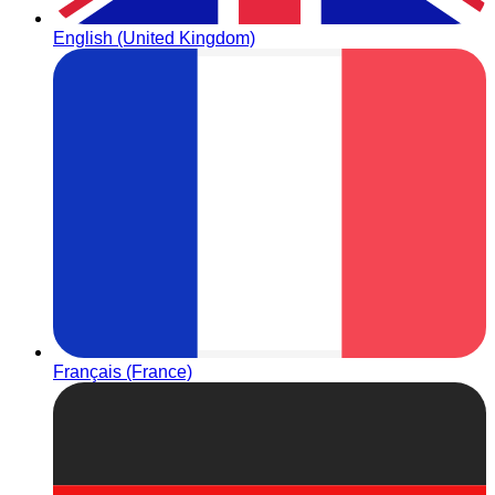
English (United Kingdom)
Français (France)