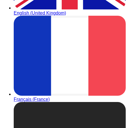
English (United Kingdom)
Français (France)