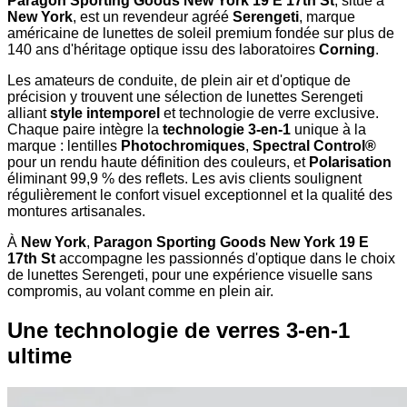
Paragon Sporting Goods New York 19 E 17th St
, situé à
New York
, est un revendeur agréé
Serengeti
, marque
américaine de lunettes de soleil premium fondée sur plus de
140 ans d'héritage optique issu des laboratoires
Corning
.
Les amateurs de conduite, de plein air et d'optique de
précision y trouvent une sélection de lunettes Serengeti
alliant
style intemporel
et technologie de verre exclusive.
Chaque paire intègre la
technologie 3-en-1
unique à la
marque : lentilles
Photochromiques
,
Spectral Control®
pour un rendu haute définition des couleurs, et
Polarisation
éliminant 99,9 % des reflets. Les avis clients soulignent
régulièrement le confort visuel exceptionnel et la qualité des
montures artisanales.
À
New York
,
Paragon Sporting Goods New York 19 E
17th St
accompagne les passionnés d'optique dans le choix
de lunettes Serengeti, pour une expérience visuelle sans
compromis, au volant comme en plein air.
Une technologie de verres 3-en-1
ultime