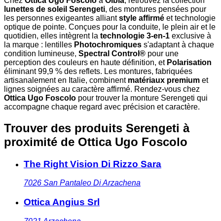
Chez
Ottica Ugo Foscolo
à
Olbia
, retrouvez la collection
lunettes de soleil Serengeti
, des montures pensées pour
les personnes exigeantes alliant
style affirmé
et technologie
optique de pointe. Conçues pour la conduite, le plein air et le
quotidien, elles intègrent la
technologie 3-en-1
exclusive à
la marque : lentilles
Photochromiques
s'adaptant à chaque
condition lumineuse,
Spectral Control®
pour une
perception des couleurs en haute définition, et
Polarisation
éliminant 99,9 % des reflets. Les montures, fabriquées
artisanalement en Italie, combinent
matériaux premium
et
lignes soignées au caractère affirmé. Rendez-vous chez
Ottica Ugo Foscolo
pour trouver la monture Serengeti qui
accompagne chaque regard avec précision et caractère.
Trouver des produits Serengeti à
proximité
de Ottica Ugo Foscolo
The Right Vision Di Rizzo Sara
7026
San Pantaleo Di Arzachena
Ottica Angius Srl