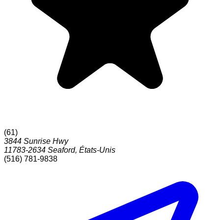
(
61
)
3844 Sunrise Hwy
11783-2634
Seaford
,
États-Unis
(516) 781-9838