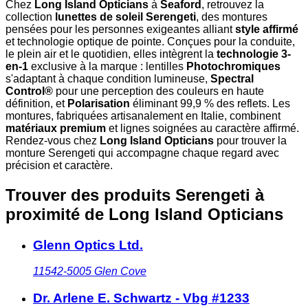
Chez
Long Island Opticians
à
Seaford
, retrouvez la
collection
lunettes de soleil Serengeti
, des montures
pensées pour les personnes exigeantes alliant
style affirmé
et technologie optique de pointe. Conçues pour la conduite,
le plein air et le quotidien, elles intègrent la
technologie 3-
en-1
exclusive à la marque : lentilles
Photochromiques
s'adaptant à chaque condition lumineuse,
Spectral
Control®
pour une perception des couleurs en haute
définition, et
Polarisation
éliminant 99,9 % des reflets. Les
montures, fabriquées artisanalement en Italie, combinent
matériaux premium
et lignes soignées au caractère affirmé.
Rendez-vous chez
Long Island Opticians
pour trouver la
monture Serengeti qui accompagne chaque regard avec
précision et caractère.
Trouver des produits Serengeti à
proximité
de Long Island Opticians
Glenn Optics Ltd.
11542-5005
Glen Cove
Dr. Arlene E. Schwartz - Vbg #1233