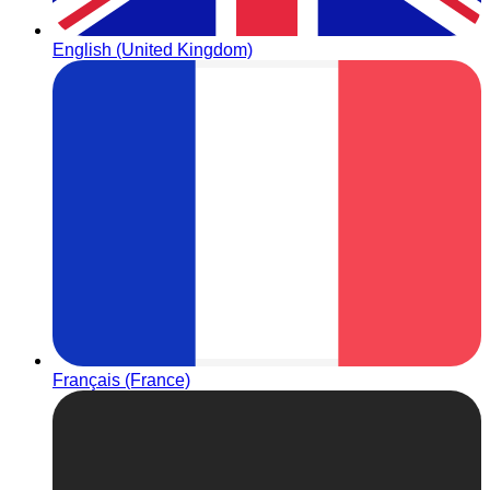
English (United Kingdom)
Français (France)