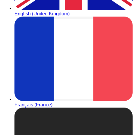
English (United Kingdom)
Français (France)