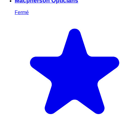
Macpherson Opticians
Fermé