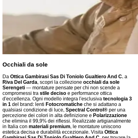
Occhiali da sole
Da
Ottica Gambirasi Sas Di Toniolo Gualtiero And C.
a
Riva Del Garda
, scopri la collezione
occhiali da sole
Serengeti
— montature pensate per chi non scende a
compromessi tra
stile deciso
e performance ottica
d'eccellenza. Ogni modello integra l'esclusiva
tecnologia 3
in 1
del brand: lenti
Fotocromatiche
che si adattano a
qualsiasi condizione di luce,
Spectral Control®
per una
percezione dei colori in alta definizione e
Polarizzazione
che elimina il 99,9% dei riflessi. Realizzate artigianalmente
in Italia con
materiali premium
, le montature uniscono
estetica decisa e durabilità eccezionale. Visita
Ottica
Gambirasi Sas Di Toniolo Gualtiero And C.
per trovare la